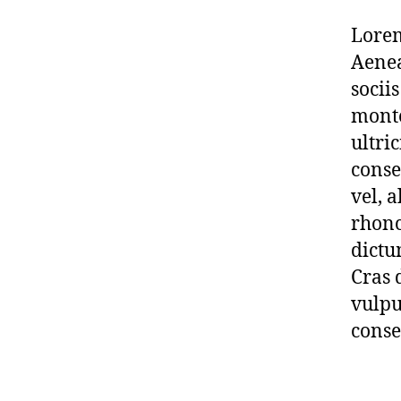
Lorem
Aenea
socii
monte
ultri
conse
vel, a
rhonc
dictu
Cras 
vulpu
conse