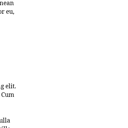
enean
or eu,
 elit.
. Cum
ulla