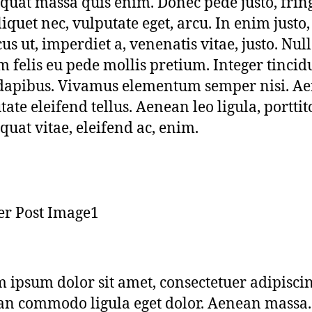
quat massa quis enim. Donec pede justo, fring
liquet nec, vulputate eget, arcu. In enim justo,
us ut, imperdiet a, venenatis vitae, justo. Nu
m felis eu pede mollis pretium. Integer tincid
dapibus. Vivamus elementum semper nisi. A
tate eleifend tellus. Aenean leo ligula, porttit
quat vitae, eleifend ac, enim.
 ipsum dolor sit amet, consectetuer adipiscing
n commodo ligula eget dolor. Aenean massa