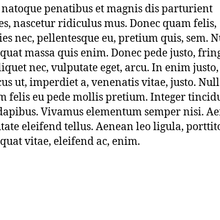
s natoque penatibus et magnis dis parturient
s, nascetur ridiculus mus. Donec quam felis,
cies nec, pellentesque eu, pretium quis, sem. N
quat massa quis enim. Donec pede justo, fring
liquet nec, vulputate eget, arcu. In enim justo,
us ut, imperdiet a, venenatis vitae, justo. Nu
m felis eu pede mollis pretium. Integer tincid
dapibus. Vivamus elementum semper nisi. A
tate eleifend tellus. Aenean leo ligula, porttit
quat vitae, eleifend ac, enim.