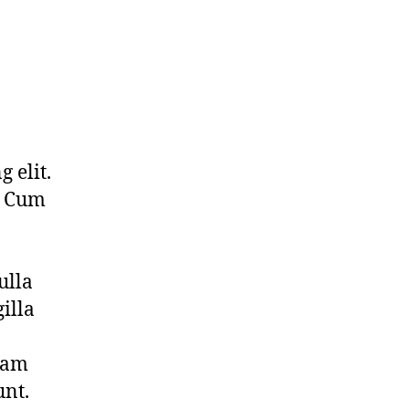
 elit.
. Cum
ulla
illa
llam
unt.