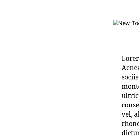
Lorem
Aenea
socii
monte
ultri
conse
vel, a
rhonc
dictu