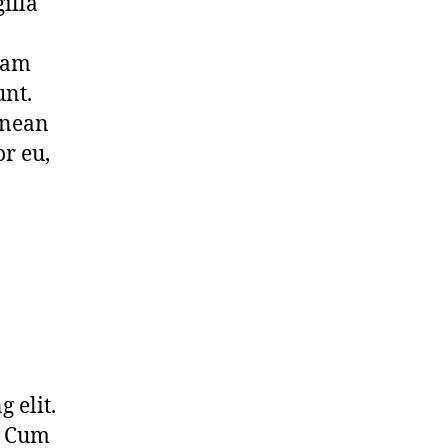
illa
llam
unt.
enean
or eu,
 elit.
. Cum