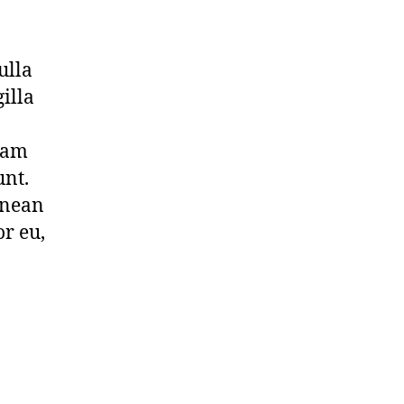
ulla
illa
llam
unt.
enean
or eu,