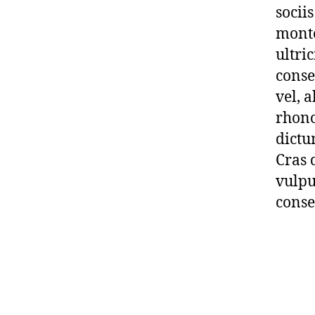
socii
monte
ultri
conse
vel, a
rhonc
dictu
Cras 
vulpu
conse