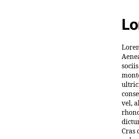
Lo
Lorem
Aenea
socii
monte
ultri
conse
vel, a
rhonc
dictu
Cras 