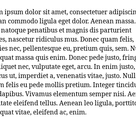
 ipsum dolor sit amet, consectetuer adipiscing
n commodo ligula eget dolor. Aenean massa
s natoque penatibus et magnis dis parturient
s, nascetur ridiculus mus. Donec quam felis,
cies nec, pellentesque eu, pretium quis, sem. N
quat massa quis enim. Donec pede justo, fring
liquet nec, vulputate eget, arcu. In enim justo,
us ut, imperdiet a, venenatis vitae, justo. Nu
m felis eu pede mollis pretium. Integer tincid
dapibus. Vivamus elementum semper nisi. A
tate eleifend tellus. Aenean leo ligula, porttit
quat vitae, eleifend ac, enim.