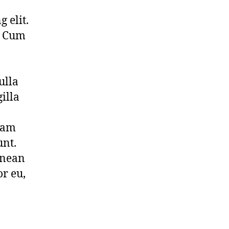
 elit.
. Cum
ulla
illa
llam
unt.
enean
or eu,