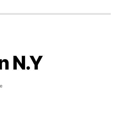
n N.Y
e