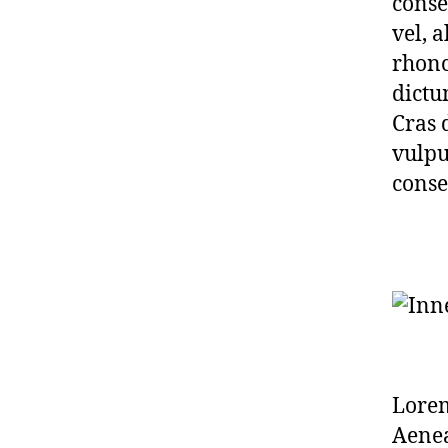
conse
vel, a
rhonc
dictu
Cras 
vulpu
conse
Lorem
Aenea