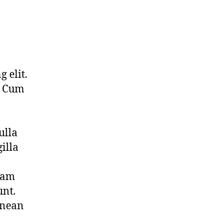
 elit.
. Cum
ulla
illa
llam
unt.
enean