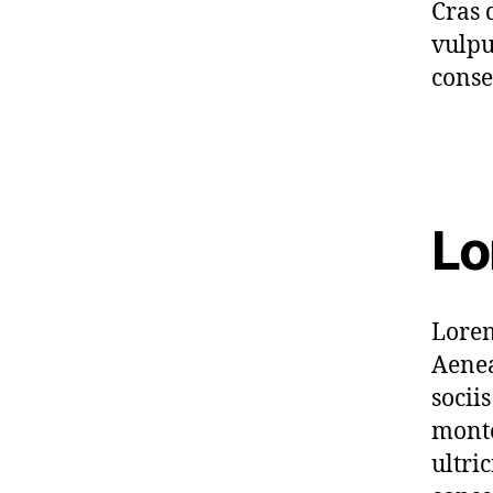
Cras 
vulpu
conse
Lo
Lorem
Aenea
socii
monte
ultri